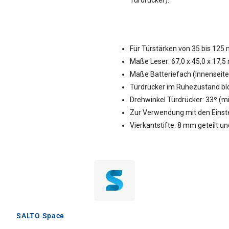
Für Türstärken von 35 bis 125
Maße Leser: 67,0 x 45,0 x 17,5 
Maße Batteriefach (Innenseite):
Türdrücker im Ruhezustand blo
Drehwinkel Türdrücker: 33º (mi
Zur Verwendung mit den Einst
Vierkantstifte: 8 mm geteilt un
SALTO Space