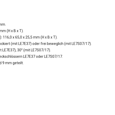
 mm.
mm (H x B x T).
 116,0 x 65,0 x 25,5 mm (H x B x T).
ckiert (mit LE7E37) oder frei beweglich (mit LE7S07/17).
t LE7E37), 30° (mit LE7S07/17).
eckschlössern LE7E37 oder LE7S07/17.
d 9 mm geteilt.