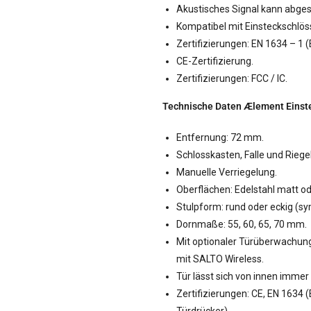
Akustisches Signal kann abges
Kompatibel mit Einsteckschlö
Zertifizierungen: EN 1634 – 1 (E
CE-Zertifizierung.
Zertifizierungen: FCC / IC.
Technische Daten Ælement Einst
Entfernung: 72 mm.
Schlosskasten, Falle und Riegel
Manuelle Verriegelung.
Oberflächen: Edelstahl matt o
Stulpform: rund oder eckig (s
Dornmaße: 55, 60, 65, 70 mm.
Mit optionaler Türüberwachung 
mit SALTO Wireless.
Tür lässt sich von innen immer
Zertifizierungen: CE, EN 1634 
Türdrücker).