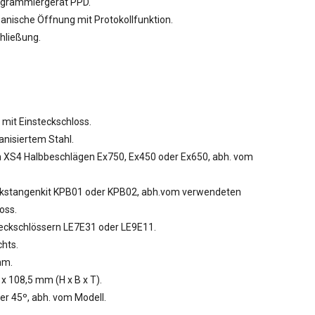
ogrammiergerät PPD.
anische Öffnung mit Protokollfunktion.
hließung.
 mit Einsteckschloss.
nisiertem Stahl.
n XS4 Halbbeschlägen Ex750, Ex450 oder Ex650, abh. vom
kstangenkit KPB01 oder KPB02, abh.vom verwendeten
oss.
eckschlössern LE7E31 oder LE9E11.
chts.
mm.
x 108,5 mm (H x B x T).
der 45º, abh. vom Modell.