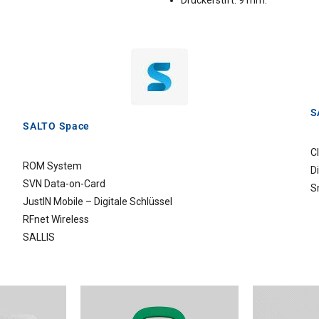
Drückerstift: 9 mm.
S
SALTO Space
C
ROM System
Di
SVN Data-on-Card
S
JustIN Mobile – Digitale Schlüssel
RFnet Wireless
SALLIS